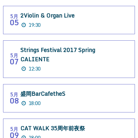
2Violin & Organ Live
5月
05
19:30
Strings Festival 2017 Spring
5月
CALIENTE
07
12:30
盛岡BarCafetheS
5月
08
18:00
CAT WALK 35周年前夜祭
5月
09
18:00