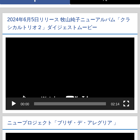
2024年6月5日リリース 牧山純子ニューアルバム「クラ
シカルトリオ２」ダイジェストムービー
動
画
プ
レ
ー
ヤ
ー
00:00
02:14
ニュープロジェクト「ブリザ・デ・アレグリア 」
動