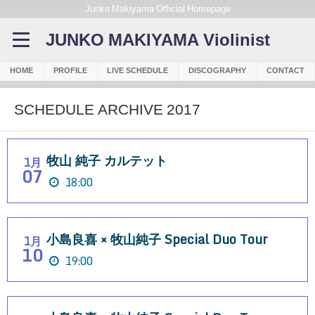
Junko Makiyama Official Homepage
JUNKO MAKIYAMA Violinist
HOME
PROFILE
LIVE SCHEDULE
DISCOGRAPHY
CONTACT
SCHEDULE ARCHIVE 2017
牧山 純子 カルテット
1月
07
18:00
小島良喜 × 牧山純子 Special Duo Tour
1月
10
19:00