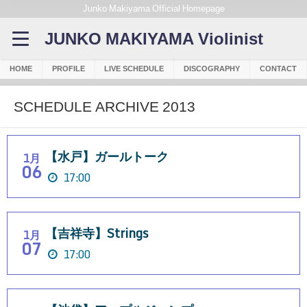
Junko Makiyama Official Homepage
JUNKO MAKIYAMA Violinist
HOME
PROFILE
LIVE SCHEDULE
DISCOGRAPHY
CONTACT
SCHEDULE ARCHIVE 2013
【水戸】ガールトーク
1月
06
17:00
【吉祥寺】Strings
1月
07
17:00