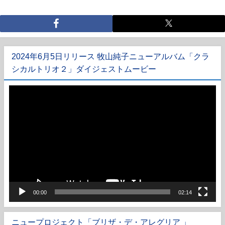
2024年6月5日リリース 牧山純子ニューアルバム「クラ
シカルトリオ２」ダイジェストムービー
動
画
プ
レ
ー
ヤ
ー
00:00
02:14
ニュープロジェクト「ブリザ・デ・アレグリア 」