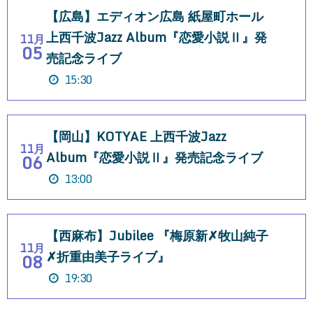
【広島】エディオン広島 紙屋町ホール
上西千波Jazz Album『恋愛小説Ⅱ』発
11月
05
売記念ライブ
15:30
【岡山】KOTYAE 上西千波Jazz
11月
Album『恋愛小説Ⅱ』発売記念ライブ
06
13:00
【西麻布】Jubilee 『梅原新✗牧山純子
11月
✗折重由美子ライブ』
08
19:30