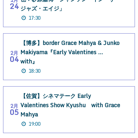
24
ジャズ・エイジ」
17:30
【博多】border Grace Mahya & Junko
Makiyama『Early Valentines …
2月
04
with』
18:30
【佐賀】シネマテーク Early
Valentines Show Kyushu with Grace
2月
05
Mahya
19:00