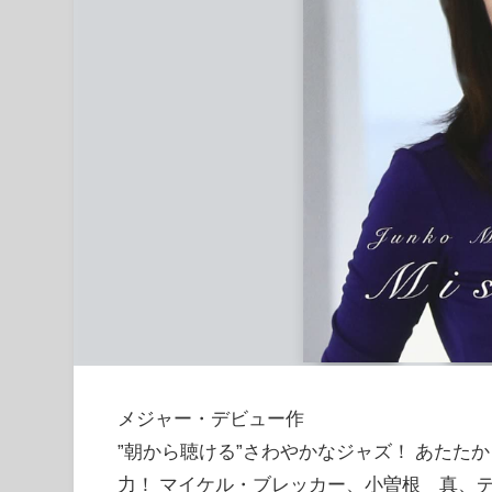
メジャー・デビュー作
”朝から聴ける”さわやかなジャズ！ あた
力！ マイケル・ブレッカー、小曽根 真、