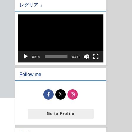
レグリア 」
動
画
プ
レ
ー
ヤ
00:00
03:11
ー
Follow me
Go to Profile