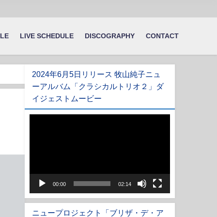
ILE
LIVE SCHEDULE
DISCOGRAPHY
CONTACT
2024年6月5日リリース 牧山純子ニュ
ーアルバム「クラシカルトリオ２」ダ
イジェストムービー
動
画
プ
レ
ー
ヤ
00:00
02:14
ー
ニュープロジェクト「ブリザ・デ・ア