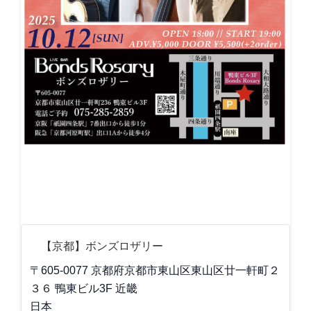
【京都】ボンズロザリー
〒605-0077 京都府京都市東山区東山区廿一軒町２
３６ 鴨東ビル3F
近畿
日本