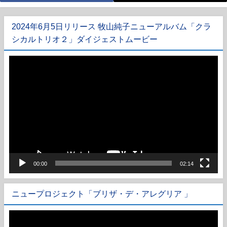
ビ
ゲ
2024年6月5日リリース 牧山純子ニューアルバム「クラ
シカルトリオ２」ダイジェストムービー
ー
動
シ
画
ョ
プ
レ
ン
ー
ヤ
ー
00:00
02:14
ニュープロジェクト「ブリザ・デ・アレグリア 」
動