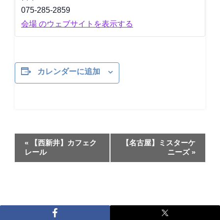
075-285-2859
会場 のウェブサイトを表示する
カレンダーに追加
イ
«
【西新井】カフェク
【名古屋】ミスターケ
ベ
レール
ニーズ
»
ン
ト
ナ