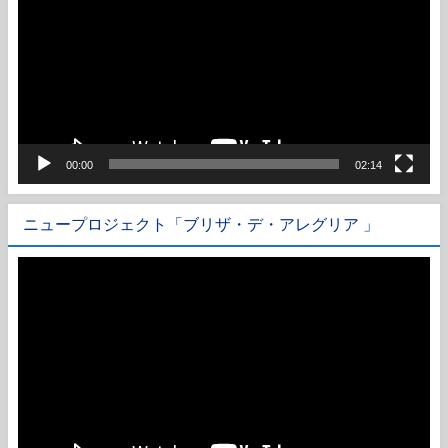
プ
レ
ー
ヤ
ー
00:00
02:14
ニュープロジェクト「ブリザ・デ・アレグリア 」
動
画
プ
レ
ー
ヤ
ー