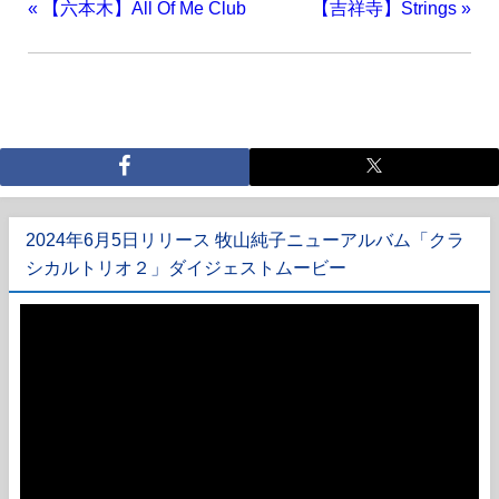
«
【六本木】All Of Me Club
【吉祥寺】Strings
»
2024年6月5日リリース 牧山純子ニューアルバム「クラ
シカルトリオ２」ダイジェストムービー
動
画
プ
レ
ー
ヤ
ー