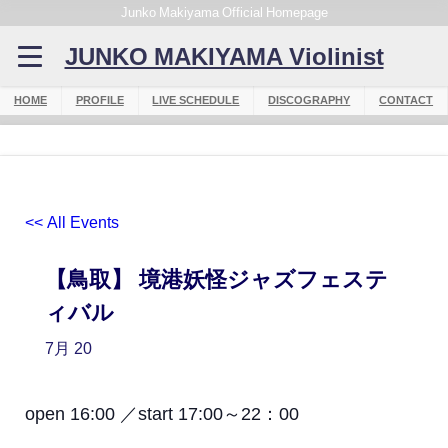
Junko Makiyama Official Homepage
JUNKO MAKIYAMA Violinist
HOME
PROFILE
LIVE SCHEDULE
DISCOGRAPHY
CONTACT
<< All Events
【鳥取】 境港妖怪ジャズフェステ
ィバル
7月
20
open 16:00 ／start 17:00～22：00