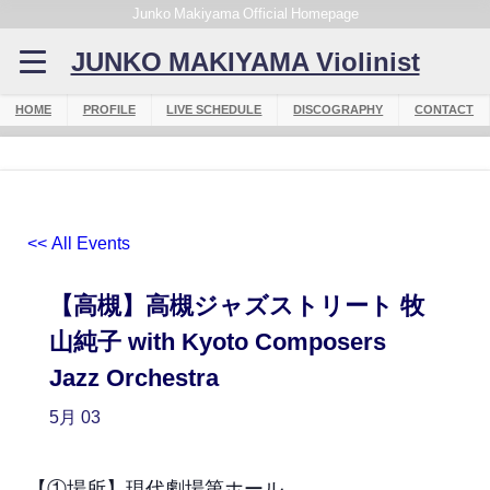
Junko Makiyama Official Homepage
JUNKO MAKIYAMA Violinist
HOME
PROFILE
LIVE SCHEDULE
DISCOGRAPHY
CONTACT
<< All Events
【高槻】高槻ジャズストリート 牧
山純子 with Kyoto Composers
Jazz Orchestra
5月
03
【①場所】現代劇場第ホール