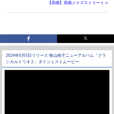
【高槻】高槻ジャズストリート
»
2024年6月5日リリース 牧山純子ニューアルバム「クラ
シカルトリオ２」ダイジェストムービー
動
画
プ
レ
ー
ヤ
ー