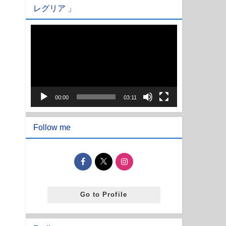
レグリア 」
動
画
プ
レ
ー
ヤ
00:00
03:11
ー
Follow me
Go to Profile