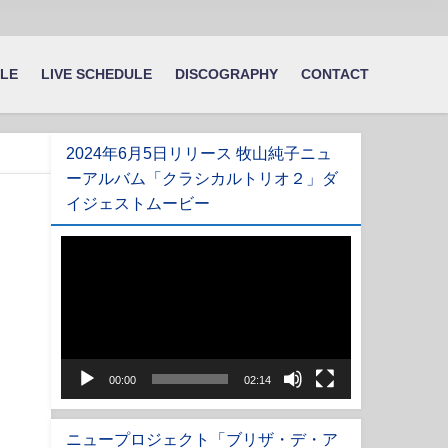
ILE
LIVE SCHEDULE
DISCOGRAPHY
CONTACT
2024年6月5日リリース 牧山純子ニュ
ーアルバム「クラシカルトリオ２」ダ
イジェストムービー
動
画
プ
レ
ー
ヤ
00:00
02:14
ー
ニュープロジェクト「ブリザ・デ・ア