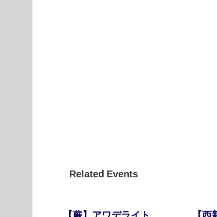
Related Events
【蕨】アワデライト
【西