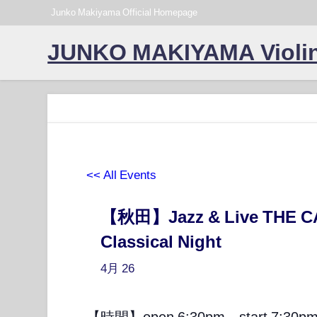
Junko Makiyama Official Homepage
JUNKO MAKIYAMA Violin
<< All Events
【秋田】Jazz & Live THE C
Classical Night
4月
26
【時間】open 6:30pm start 7:30p