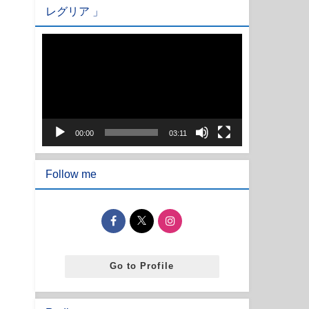
レグリア 」
動
画
プ
レ
ー
ヤ
00:00
03:11
ー
Follow me
Go to Profile