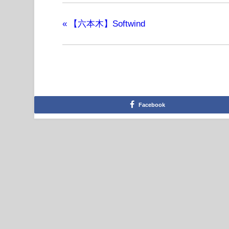
«
【六本木】Softwind
Facebook