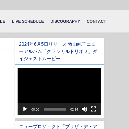
ILE
LIVE SCHEDULE
DISCOGRAPHY
CONTACT
2024年6月5日リリース 牧山純子ニュ
ーアルバム「クラシカルトリオ２」ダ
イジェストムービー
動
画
プ
レ
ー
ヤ
00:00
02:14
ー
ニュープロジェクト「ブリザ・デ・ア