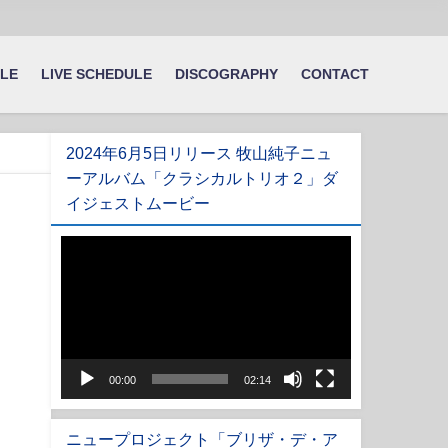
ILE
LIVE SCHEDULE
DISCOGRAPHY
CONTACT
2024年6月5日リリース 牧山純子ニュ
ーアルバム「クラシカルトリオ２」ダ
イジェストムービー
動
画
プ
レ
ー
ヤ
00:00
02:14
ー
ニュープロジェクト「ブリザ・デ・ア