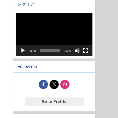
レグリア 」
動
画
プ
レ
ー
ヤ
00:00
03:11
ー
Follow me
Go to Profile