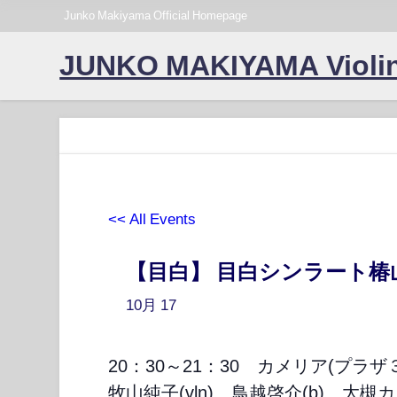
Junko Makiyama Official Homepage
JUNKO MAKIYAMA Violin
<< All Events
【目白】 目白シンラート椿
10月
17
20：30～21：30 カメリア(プラザ３
牧山純子(vln)、鳥越啓介(b)、大槻カ