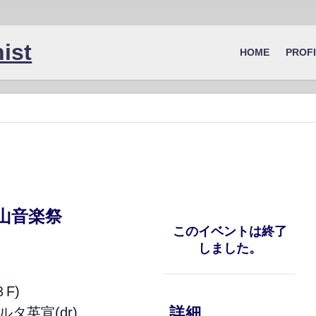
ist
HOME
PROF
山音楽祭
このイベントは終了
しました。
F)
詳細
ルタ英宣(dr)