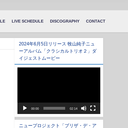
ILE
LIVE SCHEDULE
DISCOGRAPHY
CONTACT
2024年6月5日リリース 牧山純子ニュ
ーアルバム「クラシカルトリオ２」ダ
イジェストムービー
動
画
プ
レ
ー
ヤ
00:00
02:14
ー
ニュープロジェクト「ブリザ・デ・ア