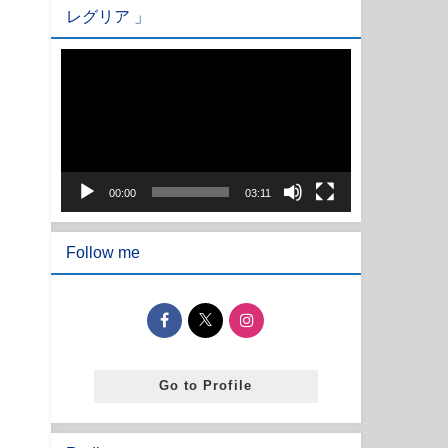
レグリア 」
動
画
プ
レ
ー
ヤ
00:00
03:11
ー
Follow me
Go to Profile