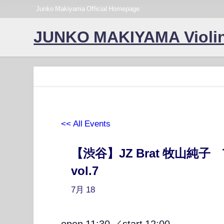
Junko Makiyama Official Homepage
JUNKO MAKIYAMA Violin
<< All Events
【渋谷】JZ Brat 牧山純子 Te
vol.7
7月
18
open 11:30 ／start 12:00