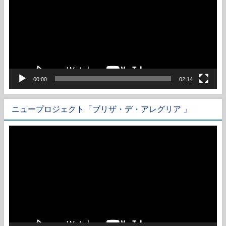
プ
レ
ー
ヤ
ー
00:00
02:14
ニュープロジェクト「ブリザ・デ・アレグリア 」
動
画
プ
レ
ー
ヤ
ー