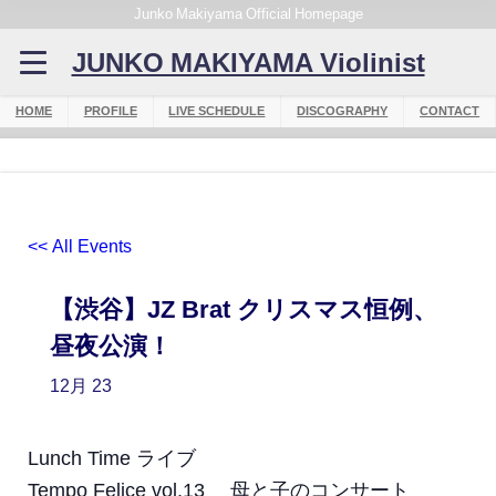
Junko Makiyama Official Homepage
JUNKO MAKIYAMA Violinist
HOME
PROFILE
LIVE SCHEDULE
DISCOGRAPHY
CONTACT
<< All Events
【渋谷】JZ Brat クリスマス恒例、
昼夜公演！
12月
23
Lunch Time ライブ
Tempo Felice vol.13 母と子のコンサート