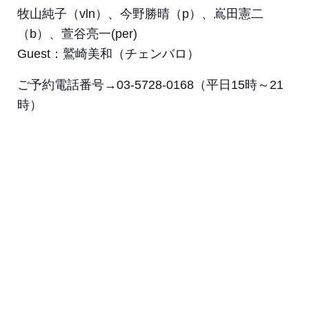
牧山純子（vln）、今野勝晴（p）、嶌田憲二
（b）、萱谷亮一(per)
Guest：鷲崎美和（チェンバロ）
ご予約電話番号→03-5728-0168（平日15時～21
時）