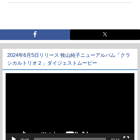
2024年6月5日リリース 牧山純子ニューアルバム「クラ
シカルトリオ２」ダイジェストムービー
動
画
プ
レ
ー
ヤ
ー
00:00
02:14