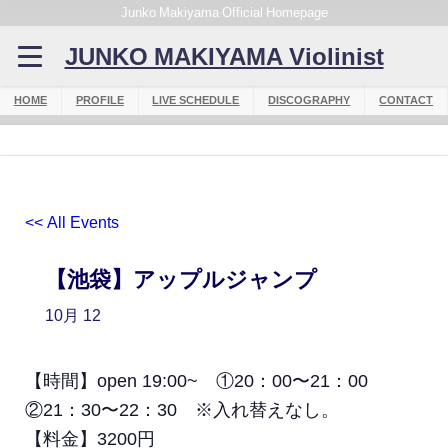
Junko Makiyama Official Homepage
JUNKO MAKIYAMA Violinist
HOME
PROFILE
LIVE SCHEDULE
DISCOGRAPHY
CONTACT
<< All Events
【池袋】アップルジャンプ
10月
12
【時間】open 19:00~ ①20：00〜21：00
②21：30〜22：30 ※入れ替えなし。
【料金】3200円