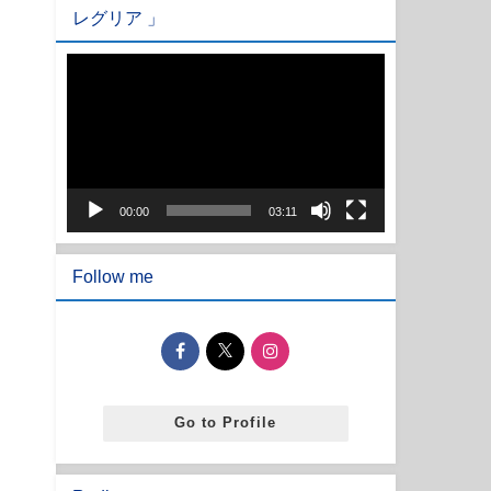
レグリア 」
動
画
プ
レ
ー
ヤ
00:00
03:11
ー
Follow me
Go to Profile