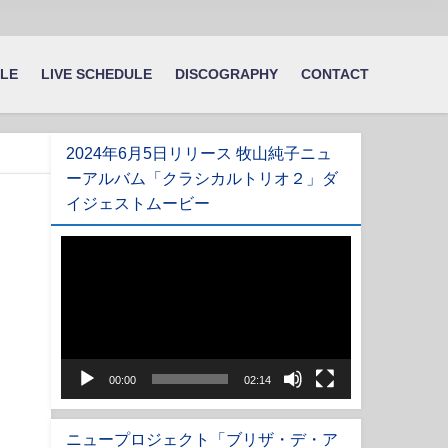
ILE
LIVE SCHEDULE
DISCOGRAPHY
CONTACT
2024年6月5日リリース 牧山純子ニュ
ーアルバム「クラシカルトリオ２」ダ
イジェストムービー
動
画
プ
レ
ー
ヤ
00:00
02:14
ー
ニュープロジェクト「ブリザ・デ・ア