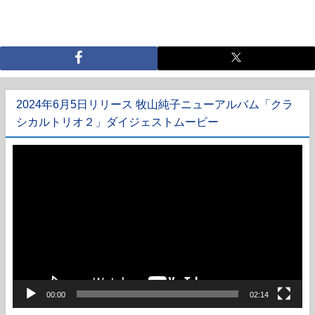
2024年6月5日リリース 牧山純子ニューアルバム「クラ
シカルトリオ２」ダイジェストムービー
動
画
プ
レ
ー
ヤ
ー
00:00
02:14