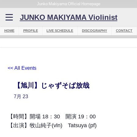
Junko Makiyama Official Homepage
JUNKO MAKIYAMA Violinist
HOME
PROFILE
LIVE SCHEDULE
DISCOGRAPHY
CONTACT
<< All Events
【旭川】じゃずそば放哉
7月
23
【時間】開場 18：30 開演 19：00
【出演】牧山純子(vln) Tatsuya (pf)