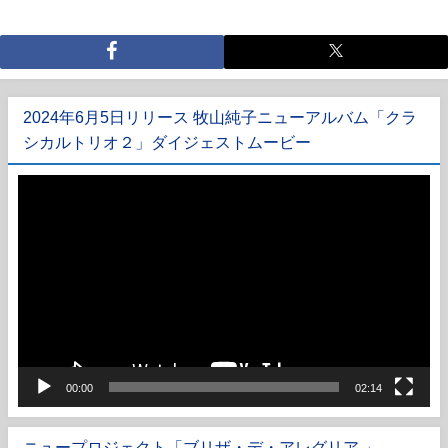
2024年6月5日リリース 牧山純子ニューアルバム「クラ
シカルトリオ２」ダイジェストムービー
動
画
プ
レ
ー
ヤ
ー
00:00
02:14
ニュープロジェクト「ブリザ・デ・アレグリア 」