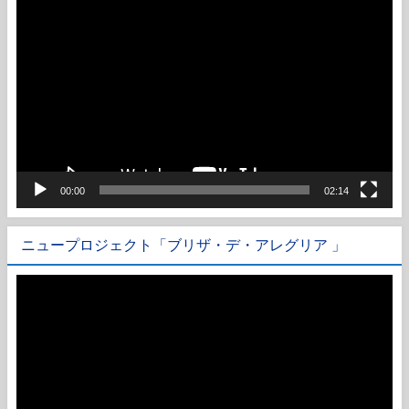
動
画
プ
レ
ー
ヤ
ー
00:00
02:14
ニュープロジェクト「ブリザ・デ・アレグリア 」
動
画
プ
レ
ー
ヤ