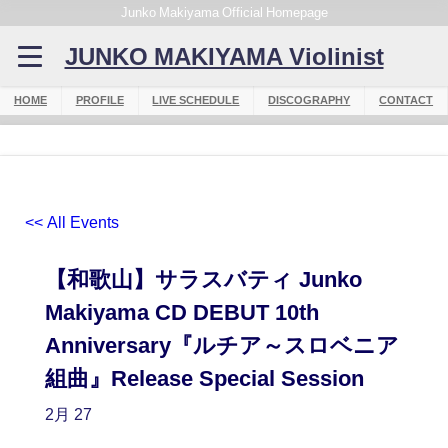
Junko Makiyama Official Homepage
JUNKO MAKIYAMA Violinist
HOME
PROFILE
LIVE SCHEDULE
DISCOGRAPHY
CONTACT
<< All Events
【和歌山】サラスバティ Junko
Makiyama CD DEBUT 10th
Anniversary『ルチア～スロベニア
組曲』Release Special Session
2月
27