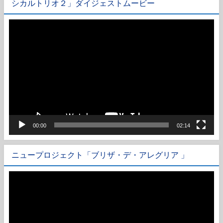
シカルトリオ２」ダイジェストムービー
動
画
プ
レ
ー
ヤ
ー
00:00
02:14
ニュープロジェクト「ブリザ・デ・アレグリア 」
動
画
プ
レ