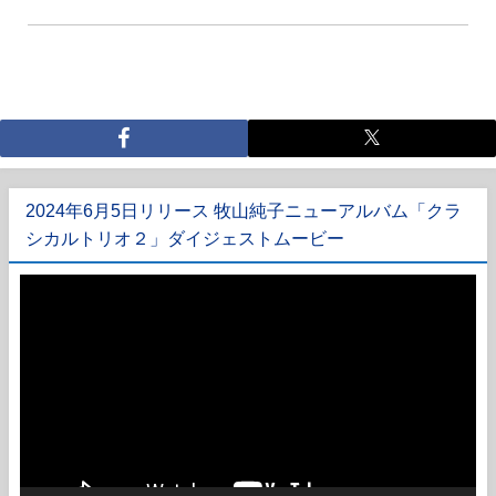
2024年6月5日リリース 牧山純子ニューアルバム「クラ
シカルトリオ２」ダイジェストムービー
動
画
プ
レ
ー
ヤ
ー