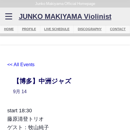
Junko Makiyama Official Homepage
JUNKO MAKIYAMA Violinist
HOME
PROFILE
LIVE SCHEDULE
DISCOGRAPHY
CONTACT
<< All Events
【博多】中洲ジャズ
9月
14
start 18:30
藤原清登トリオ
ゲスト：牧山純子