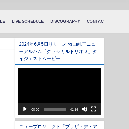
ILE
LIVE SCHEDULE
DISCOGRAPHY
CONTACT
2024年6月5日リリース 牧山純子ニュ
ーアルバム「クラシカルトリオ２」ダ
イジェストムービー
動
画
プ
レ
ー
ヤ
00:00
02:14
ー
ニュープロジェクト「ブリザ・デ・ア