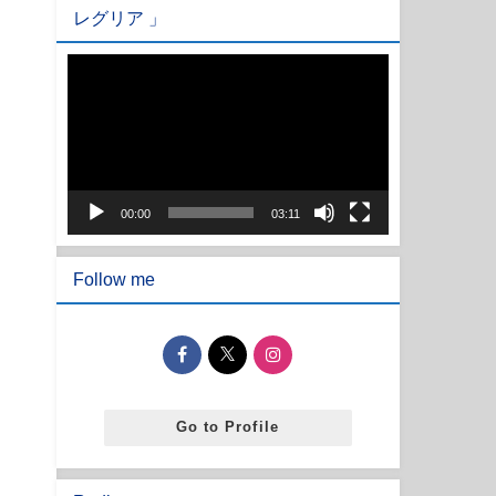
レグリア 」
動
画
プ
レ
ー
ヤ
00:00
03:11
ー
Follow me
Go to Profile