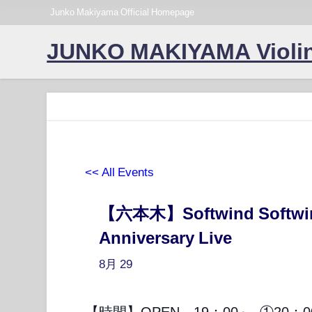
Junko Makiyama Official Homepage
JUNKO MAKIYAMA Violin
<< All Events
【六本木】Softwind Softwi
Anniversary Live
8月
29
【時間】OPEN 19：00～, ①20：00