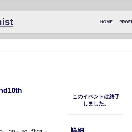
ist
HOME
PROF
nd10th
このイベントは終了
しました。
詳細
～20：40, ②21：