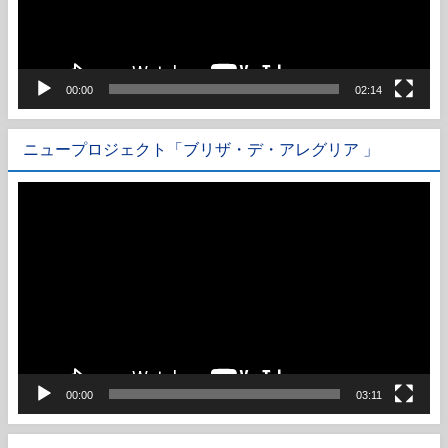
ヤ
ー
00:00
02:14
ニュープロジェクト「ブリザ・デ・アレグリア 」
動
画
プ
レ
ー
ヤ
ー
00:00
03:11