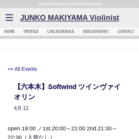
Junko Makiyama Official Homepage
JUNKO MAKIYAMA Violinist
HOME
PROFILE
LIVE SCHEDULE
DISCOGRAPHY
CONTACT
<< All Events
【六本木】Softwind ツインヴァイ
オリン
4月
12
open 19:00 ／1st.20:00～21:00 2nd.21:30～
22:30（入替なし）