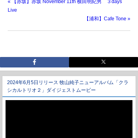
«
【赤坂】赤坂 November 11th 横田明紀男 ３days
Live
【浦和】Cafe Tone
»
2024年6月5日リリース 牧山純子ニューアルバム「クラ
シカルトリオ２」ダイジェストムービー
動
画
プ
レ
ー