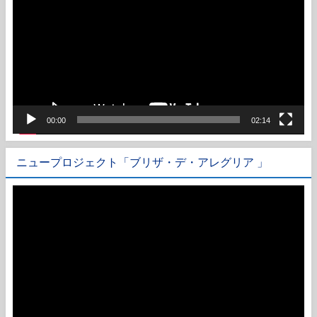
プ
レ
ー
ヤ
ー
00:00
02:14
ニュープロジェクト「ブリザ・デ・アレグリア 」
動
画
プ
レ
ー
ヤ
ー